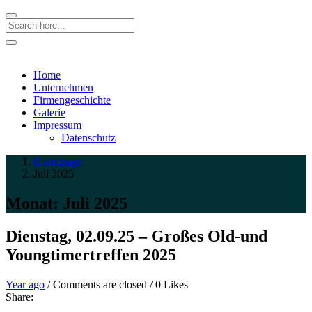
Search
Home
Unternehmen
Firmengeschichte
Galerie
Impressum
Datenschutz
Homepage
Juli 2025
Monat:
Juli 2025
Dienstag, 02.09.25 – Großes Old-und
Youngtimertreffen 2025
Entry
Comments
Year ago
/
Comments are closed
/
0
Likes
Date
are
Share:
closed