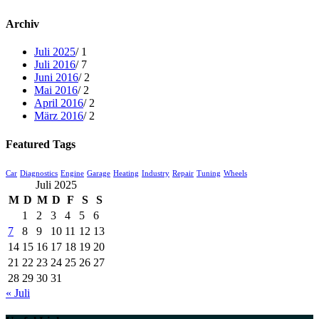
Archiv
Juli 2025
/ 1
Juli 2016
/ 7
Juni 2016
/ 2
Mai 2016
/ 2
April 2016
/ 2
März 2016
/ 2
Featured Tags
Car
Diagnostics
Engine
Garage
Heating
Industry
Repair
Tuning
Wheels
Juli 2025
M
D
M
D
F
S
S
1
2
3
4
5
6
7
8
9
10
11
12
13
14
15
16
17
18
19
20
21
22
23
24
25
26
27
28
29
30
31
« Juli